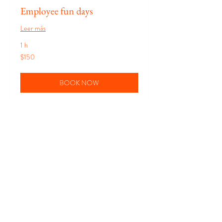
Employee fun days
Leer más
1 h
150
$150
pesos
mexicanos
BOOK NOW
Corporate Parties