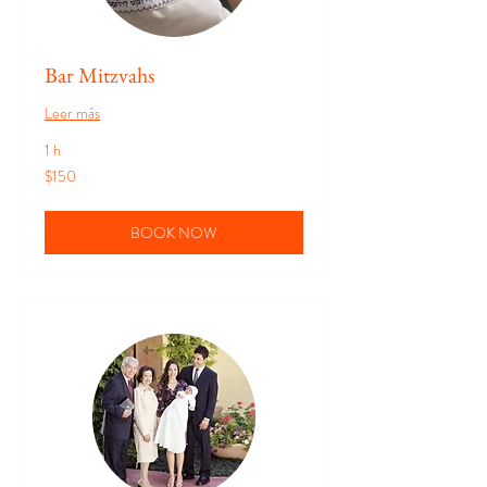
Bar Mitzvahs
Leer más
1 h
150
$150
pesos
mexicanos
BOOK NOW