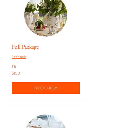
Full Package
Leer más
1 h
150
$150
pesos
mexicanos
BOOK NOW