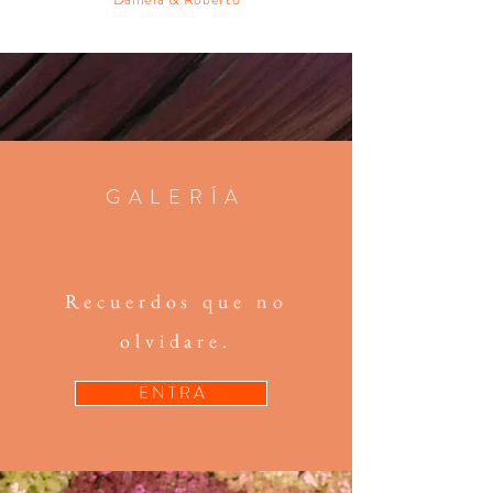
GALERÍA
Recuerdos que no
olvidare.
E N T R A